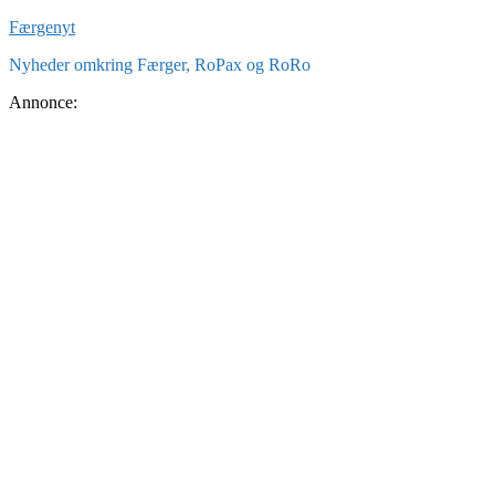
Skip
Færgenyt
to
Nyheder omkring Færger, RoPax og RoRo
content
Annonce: