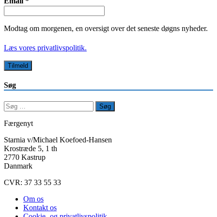
Email
*
Modtag om morgenen, en oversigt over det seneste døgns nyheder.
Læs vores privatlivspolitik.
Søg
Søg
efter:
Færgenyt
Starnia v/Michael Koefoed-Hansen
Krostræde 5, 1 th
2770 Kastrup
Danmark
CVR: 37 33 55 33
Om os
Kontakt os
Cookie- og privatlivspolitik