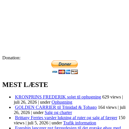
Donation:
MEST LÆSTE
KRONPRINS FREDERIK solgt til ophugning
629 views
|
juli 26, 2026
|
under
Ophugning
GOLDEN CARRIER til Trinidad & Tobago
164 views
|
juli
26, 2026
|
under
Salg og charter
Brittany Ferries varsler lukning af ruter og salg af færger
150
views
|
juli 5, 2026
|
under
Trafik information
Foreship lancerer nyt færgedesign til det græske øhav med