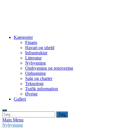
Kategorier
Finans
Havari og uheld
Infrastruktur
Litteratur
Nybygning
Ombygning og renovering
Ophugning
Salg og charter
Teknologi
Trafik information
Øvrige
Galleri
Søg
efter:
Main Menu
Nybygning