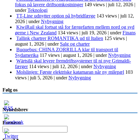
fokus på lavere driftsomkostninger
149 views
|
juli 12, 2026
|
under
Teknologi
TT-Line udnytter option på hybridfærge
143 views
|
juli 12,
2026
|
under
Nybygning
KiwiRail skal fortsat stå for færgefarten mellem nord og syd
øerne i New Zealand
134 views
|
juli 19, 2026
|
under
Finans
Tallink chartrer ROMANTIKA ud til Italien
125 views
|
august 1, 2026
|
under
Salg og charter
Buquebus: CHINA ZORRILLA klar til transport til
Sydamerika
117 views
|
august 1, 2026
|
under
Nybygning
Wärtsilä skal levere fremdriftssystemer til ni nye Grimaldi-
færger
114 views
|
juli 12, 2026
|
under
Nybygning
Molslinjen: Første elektriske katamaran når ny milepæl
103
views
|
juli 5, 2026
|
under
Nybygning
Følg os
Nyhedsbrev
Fornavn