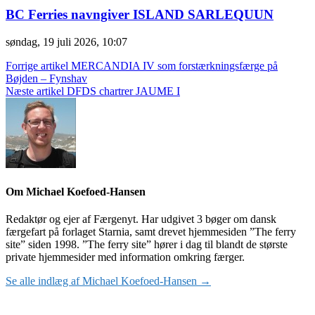
BC Ferries navngiver ISLAND SARLEQUUN
søndag, 19 juli 2026, 10:07
Indlægsnavigation
Forrige artikel
MERCANDIA IV som forstærkningsfærge på
Bøjden – Fynshav
Næste artikel
DFDS chartrer JAUME I
Om Michael Koefoed-Hansen
Redaktør og ejer af Færgenyt. Har udgivet 3 bøger om dansk
færgefart på forlaget Starnia, samt drevet hjemmesiden ”The ferry
site” siden 1998. ”The ferry site” hører i dag til blandt de største
private hjemmesider med information omkring færger.
Se alle indlæg af Michael Koefoed-Hansen →