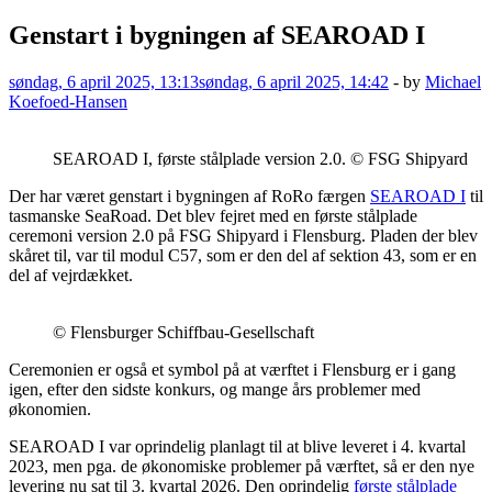
Genstart i bygningen af SEAROAD I
søndag, 6 april 2025, 13:13
søndag, 6 april 2025, 14:42
-
by
Michael
Koefoed-Hansen
SEAROAD I, første stålplade version 2.0. © FSG Shipyard
Der har været genstart i bygningen af RoRo færgen
SEAROAD I
til
tasmanske SeaRoad. Det blev fejret med en første stålplade
ceremoni version 2.0 på FSG Shipyard i Flensburg. Pladen der blev
skåret til, var til modul C57, som er den del af sektion 43, som er en
del af vejrdækket.
© Flensburger Schiffbau-Gesellschaft
Ceremonien er også et symbol på at værftet i Flensburg er i gang
igen, efter den sidste konkurs, og mange års problemer med
økonomien.
SEAROAD I var oprindelig planlagt til at blive leveret i 4. kvartal
2023, men pga. de økonomiske problemer på værftet, så er den nye
levering nu sat til 3. kvartal 2026. Den oprindelig
første stålplade