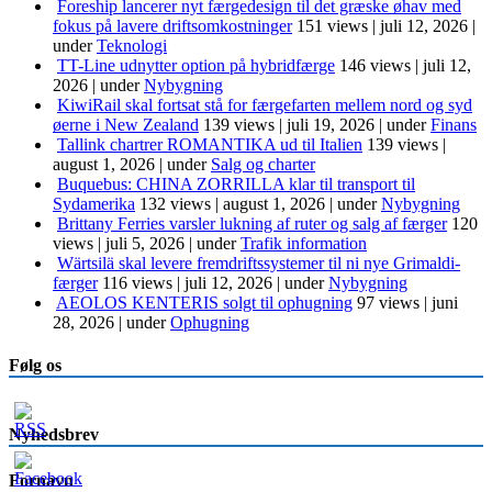
Foreship lancerer nyt færgedesign til det græske øhav med
fokus på lavere driftsomkostninger
151 views
|
juli 12, 2026
|
under
Teknologi
TT-Line udnytter option på hybridfærge
146 views
|
juli 12,
2026
|
under
Nybygning
KiwiRail skal fortsat stå for færgefarten mellem nord og syd
øerne i New Zealand
139 views
|
juli 19, 2026
|
under
Finans
Tallink chartrer ROMANTIKA ud til Italien
139 views
|
august 1, 2026
|
under
Salg og charter
Buquebus: CHINA ZORRILLA klar til transport til
Sydamerika
132 views
|
august 1, 2026
|
under
Nybygning
Brittany Ferries varsler lukning af ruter og salg af færger
120
views
|
juli 5, 2026
|
under
Trafik information
Wärtsilä skal levere fremdriftssystemer til ni nye Grimaldi-
færger
116 views
|
juli 12, 2026
|
under
Nybygning
AEOLOS KENTERIS solgt til ophugning
97 views
|
juni
28, 2026
|
under
Ophugning
Følg os
Nyhedsbrev
Fornavn