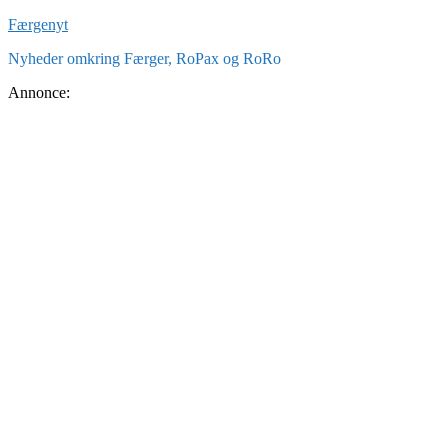
Skip
Færgenyt
to
Nyheder omkring Færger, RoPax og RoRo
content
Annonce: