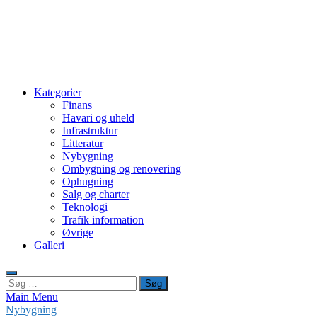
Kategorier
Finans
Havari og uheld
Infrastruktur
Litteratur
Nybygning
Ombygning og renovering
Ophugning
Salg og charter
Teknologi
Trafik information
Øvrige
Galleri
Søg
efter:
Main Menu
Nybygning