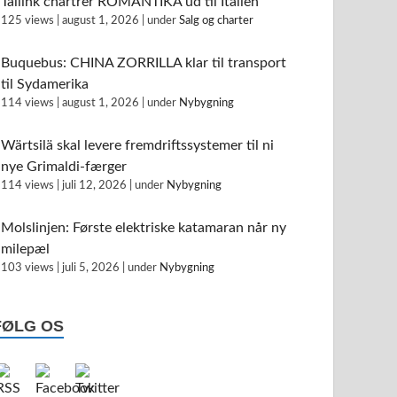
Tallink chartrer ROMANTIKA ud til Italien
125 views
|
august 1, 2026
|
under
Salg og charter
Buquebus: CHINA ZORRILLA klar til transport
til Sydamerika
114 views
|
august 1, 2026
|
under
Nybygning
Wärtsilä skal levere fremdriftssystemer til ni
nye Grimaldi-færger
114 views
|
juli 12, 2026
|
under
Nybygning
Molslinjen: Første elektriske katamaran når ny
milepæl
103 views
|
juli 5, 2026
|
under
Nybygning
FØLG OS