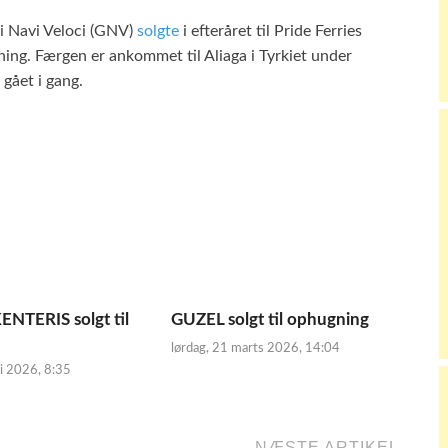
di Navi Veloci (GNV)
solgte
i efteråret til Pride Ferries
gning. Færgen er ankommet til Aliaga i Tyrkiet under
gået i gang.
NTERIS solgt til
GUZEL solgt til ophugning
lørdag, 21 marts 2026, 14:04
i 2026, 8:35
NÆSTE ARTIKEL