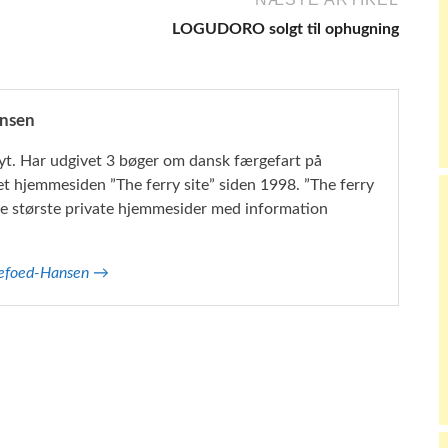
LOGUDORO solgt til ophugning
nsen
yt. Har udgivet 3 bøger om dansk færgefart på
et hjemmesiden ”The ferry site” siden 1998. ”The ferry
t de største private hjemmesider med information
Koefoed-Hansen →