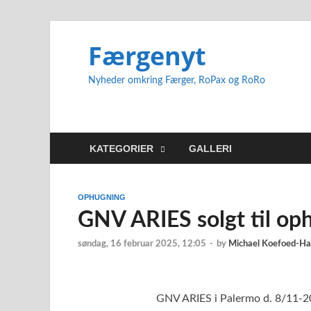
Færgenyt
Nyheder omkring Færger, RoPax og RoRo
KATEGORIER
GALLERI
OPHUGNING
GNV ARIES solgt til op
søndag, 16 februar 2025, 12:05
-
by
Michael Koefoed-H
GNV ARIES i Palermo d. 8/11-2