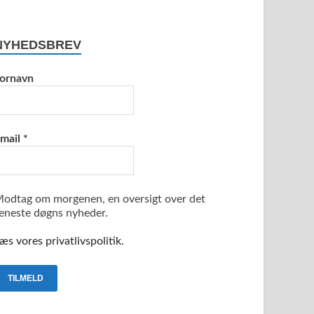
NYHEDSBREV
ornavn
mail
*
odtag om morgenen, en oversigt over det
eneste døgns nyheder.
æs vores privatlivspolitik.