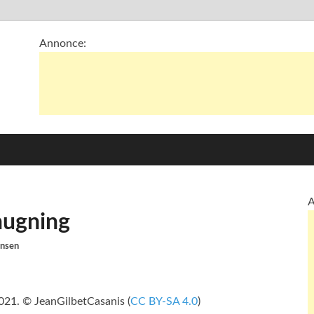
Annonce:
A
hugning
ansen
021. © JeanGilbetCasanis (
CC BY-SA 4.0
)