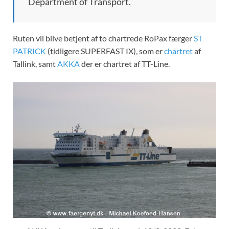
Department of Transport.
Ruten vil blive betjent af to chartrede RoPax færger
ST
PATRICK
(tidligere SUPERFAST IX), som er
chartret
af
Tallink, samt
AKKA
der er chartret af TT-Line.