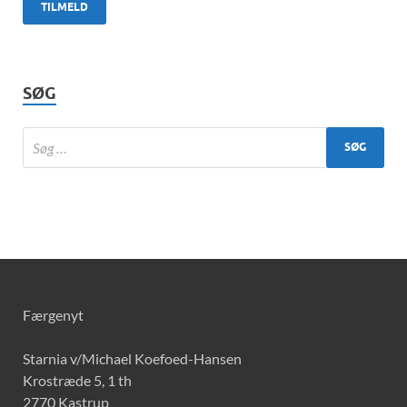
SØG
Færgenyt
Starnia v/Michael Koefoed-Hansen
Krostræde 5, 1 th
2770 Kastrup