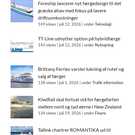
Foreship lancerer nyt færgedesign til det
græske øhav med fokus på lavere
driftsomkostninger
149 views
|
juli 12, 2026
|
under
Teknologi
TT-Line udnytter option på hybridfærge
143 views
|
juli 12, 2026
|
under
Nybygning
Brittany Ferries varsler lukning af ruter og
salg af færger
138 views
|
juli 5, 2026
|
under
Trafik information
KiwiRail skal fortsat stå for færgefarten
mellem nord og syd øerne i New Zealand
134 views
|
juli 19, 2026
|
under
Finans
Tallink chartrer ROMANTIKA ud til