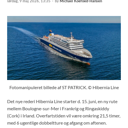
lørdag, 9 maj 2026, 13:35
-
by
Michael Koefoed-Hansen
Fotomanipuleret billede af ST PATRICK. © Hibernia Line
Det nye rederi Hibernia Line starter d. 15. juni, en ny rute
mellem Boulogne-sur-Mer i Frankrig og Ringaskiddy
(Cork) i Irland. Overfartstiden vil være omkring 21,5 timer,
med 6 ugentlige dobbeltture og afgang om aftenen.