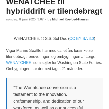
WENATCHEE til
hybriddrift er tilendebragt
søndag, 8 juni 2025, 9:07
-
by
Michael Koefoed-Hansen
WENATCHEE. © S.S. Sol Duc (
CC BY-SA 3.0
)
Vigor Marine Seattle har med ca. et års forsinkelse
tilendebragt renoveringen og ombygningen af færgen
WENATCHEE
, som sejler for Washington State Ferries.
Ombygningen har dermed taget 21 måneder.
“The Wenatchee conversion is a
testament to the innovation,
craftsmanship, and dedication of our
workforce, as well as our successful