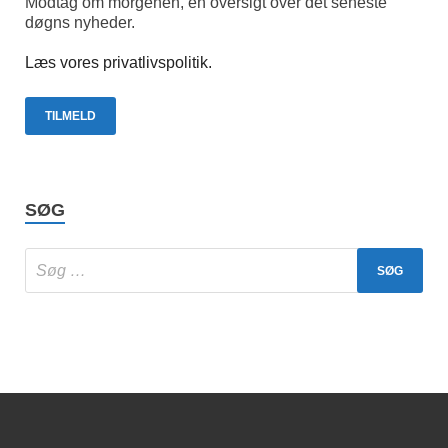
Modtag om morgenen, en oversigt over det seneste
døgns nyheder.
Læs vores privatlivspolitik.
SØG