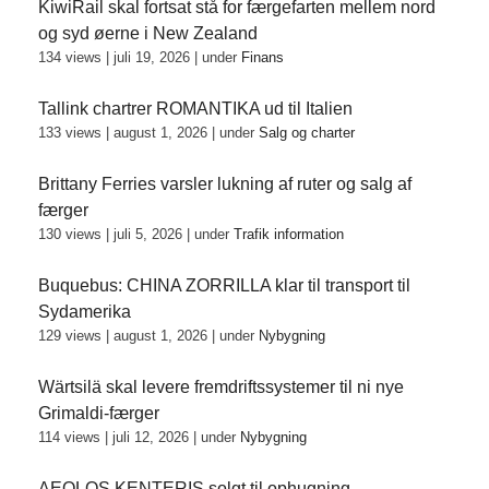
KiwiRail skal fortsat stå for færgefarten mellem nord
og syd øerne i New Zealand
134 views
|
juli 19, 2026
|
under
Finans
Tallink chartrer ROMANTIKA ud til Italien
133 views
|
august 1, 2026
|
under
Salg og charter
Brittany Ferries varsler lukning af ruter og salg af
færger
130 views
|
juli 5, 2026
|
under
Trafik information
Buquebus: CHINA ZORRILLA klar til transport til
Sydamerika
129 views
|
august 1, 2026
|
under
Nybygning
Wärtsilä skal levere fremdriftssystemer til ni nye
Grimaldi-færger
114 views
|
juli 12, 2026
|
under
Nybygning
AEOLOS KENTERIS solgt til ophugning