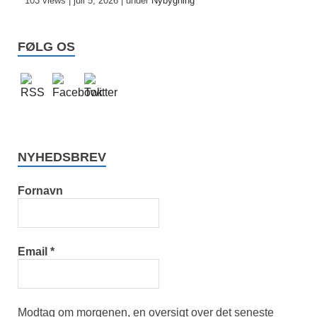
103 views
|
juli 5, 2026
|
under
Nybygning
FØLG OS
NYHEDSBREV
Fornavn
Email
*
Modtag om morgenen, en oversigt over det seneste