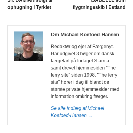
ST. DAMIAN solgt til
ISABELLE som
ophugning i Tyrkiet
flygtningeskib i Estland
Om Michael Koefoed-Hansen
Redaktør og ejer af Færgenyt.
Har udgivet 3 bøger om dansk
færgefart på forlaget Starnia,
samt drevet hjemmesiden ”The
ferry site” siden 1998. ”The ferry
site” hører i dag til blandt de
største private hjemmesider med
information omkring færger.
Se alle indlæg af Michael
Koefoed-Hansen →