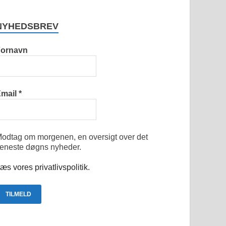
NYHEDSBREV
Fornavn
Email
*
odtag om morgenen, en oversigt over det
eneste døgns nyheder.
æs vores privatlivspolitik.