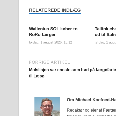
RELATEREDE INDLÆG
Wallenius SOL køber to
Tallink c
RoRo færger
ud til Itali
lørdag, 1 august 2026, 15:12
lørdag, 1 aug
FORRIGE ARTIKEL
Molslinjen var eneste som bød på færgefart
til Læsø
Om Michael Koefoed-H
Redaktør og ejer af Færge