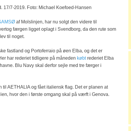
. 17/7-2019. Foto: Michael Koefoed-Hansen
SAMSØ
af Molslinjen, har nu solgt den videre til
ertog færgen ligget oplagt i Svendborg, da den rute som
ev til noget.
ke fastland og Portoferraio på øen Elba, og det er
Her har rederiet tidligere på måneden
købt
rederiet Elba
 havne. Blu Navy skal derfor sejle med tre færger i
til AETHALIA og fået italiensk flag. Det er planen at
alien, hvor den i første omgang skal på værft i Genova.