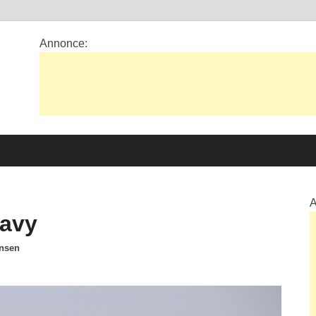
Annonce:
A
Navy
ansen