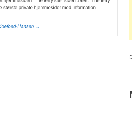
et hjemmesiden ”The ferry site” siden 1998. ”The ferry
t de største private hjemmesider med information
l Koefoed-Hansen →
D