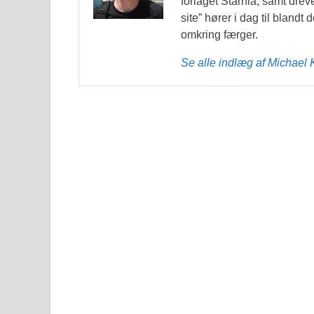
forlaget Starnia, samt drev
site” hører i dag til bland
omkring færger.
Se alle indlæg af Michae