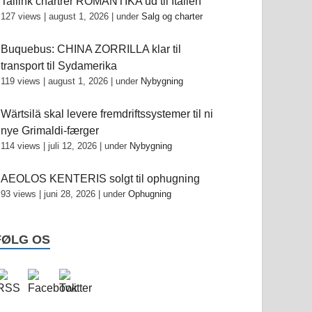
Tallink chartrer ROMANTIKA ud til Italien
127 views
|
august 1, 2026
|
under
Salg og charter
Buquebus: CHINA ZORRILLA klar til
transport til Sydamerika
119 views
|
august 1, 2026
|
under
Nybygning
Wärtsilä skal levere fremdriftssystemer til ni
nye Grimaldi-færger
114 views
|
juli 12, 2026
|
under
Nybygning
AEOLOS KENTERIS solgt til ophugning
93 views
|
juni 28, 2026
|
under
Ophugning
FØLG OS