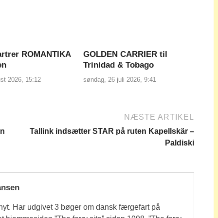
hartrer ROMANTIKA
GOLDEN CARRIER til
en
Trinidad & Tobago
ust 2026, 15:12
søndag, 26 juli 2026, 9:41
NÆSTE ARTIKEL
en
Tallink indsætter STAR på ruten Kapellskär –
Paldiski
ansen
nyt. Har udgivet 3 bøger om dansk færgefart på