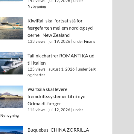
142 views
|
juli 12, 2026
|
under
Nybygning
KiwiRail skal fortsat stå for
færgefarten mellem nord og syd
øerne i New Zealand
133 views
|
juli 19, 2026
|
under
Finans
Tallink chartrer ROMANTIKA ud
til Italien
125 views
|
august 1, 2026
|
under
Salg
og charter
Wärtsilä skal levere
fremdriftssystemer til ni nye
Grimaldi-færger
114 views
|
juli 12, 2026
|
under
Nybygning
Buquebus: CHINA ZORRILLA