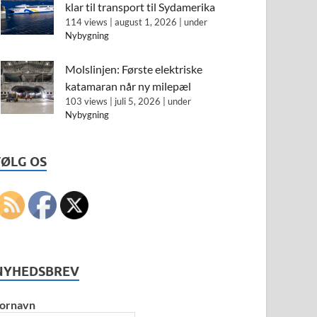
klar til transport til Sydamerika
114 views
|
august 1, 2026
|
under
Nybygning
Molslinjen: Første elektriske
katamaran når ny milepæl
103 views
|
juli 5, 2026
|
under
Nybygning
FØLG OS
NYHEDSBREV
ornavn