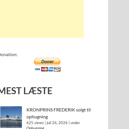
onation:
MEST LÆSTE
KRONPRINS FREDERIK solgt til
ophugning
625 views
|
juli 26, 2026
|
under
Ophugning