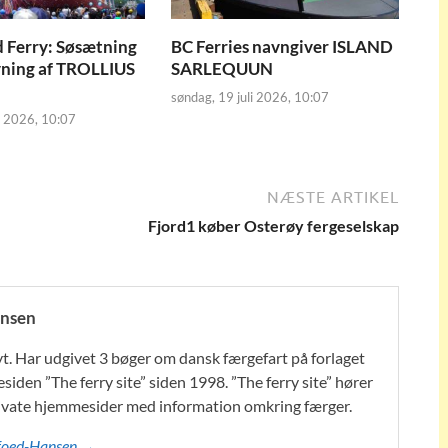
 Ferry: Søsætning
BC Ferries navngiver ISLAND
vning af TROLLIUS
SARLEQUUN
søndag, 19 juli 2026, 10:07
i 2026, 10:07
NÆSTE ARTIKEL
Fjord1 køber Osterøy fergeselskap
nsen
t. Har udgivet 3 bøger om dansk færgefart på forlaget
iden ”The ferry site” siden 1998. ”The ferry site” hører
 private hjemmesider med information omkring færger.
oefoed-Hansen →