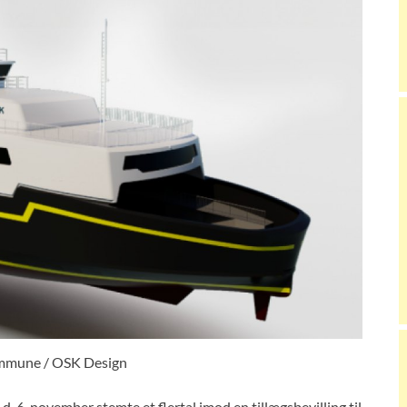
mune / OSK Design
6. november stemte et flertal imod en tillægsbevilling til