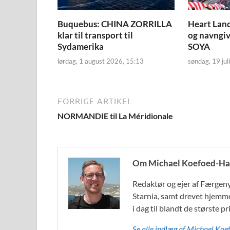
Buquebus: CHINA ZORRILLA
Heart Land
klar til transport til
og navngi
Sydamerika
SOYA
lørdag, 1 august 2026, 15:13
søndag, 19 jul
FORRIGE ARTIKEL
NORMANDIE til La Méridionale
Om Michael Koefoed-Ha
Redaktør og ejer af Færgeny
Starnia, samt drevet hjemmes
i dag til blandt de største
Se alle indlæg af Michael K