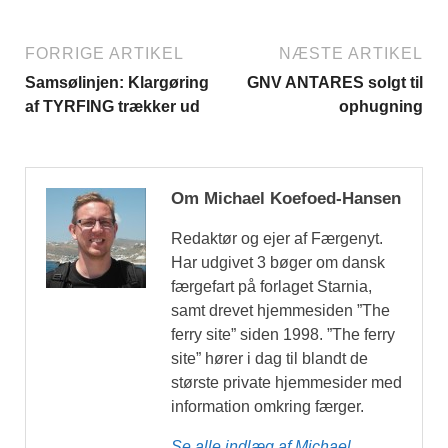
FORRIGE ARTIKEL
NÆSTE ARTIKEL
Samsølinjen: Klargøring
GNV ANTARES solgt til
af TYRFING trækker ud
ophugning
Om Michael Koefoed-Hansen
Redaktør og ejer af Færgenyt.
Har udgivet 3 bøger om dansk
færgefart på forlaget Starnia,
samt drevet hjemmesiden ”The
ferry site” siden 1998. ”The ferry
site” hører i dag til blandt de
største private hjemmesider med
information omkring færger.
Se alle indlæg af Michael