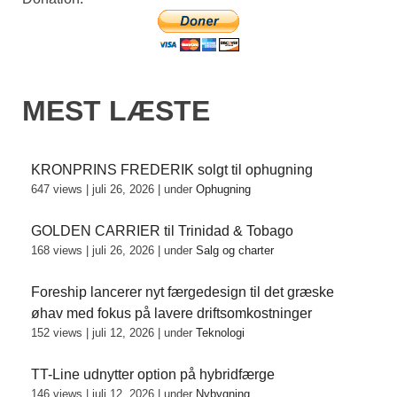
MEST LÆSTE
KRONPRINS FREDERIK solgt til ophugning
647 views
|
juli 26, 2026
|
under
Ophugning
GOLDEN CARRIER til Trinidad & Tobago
168 views
|
juli 26, 2026
|
under
Salg og charter
Foreship lancerer nyt færgedesign til det græske
øhav med fokus på lavere driftsomkostninger
152 views
|
juli 12, 2026
|
under
Teknologi
TT-Line udnytter option på hybridfærge
146 views
|
juli 12, 2026
|
under
Nybygning