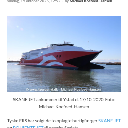
søndag, 19 oktober 2025, 12:52
-
by
Michael Koefoed-Hansen
SKANE JET ankommer til Ystad d. 17/10-2020. Foto:
Michael Koefoed-Hansen
Tyske FRS har solgt de to oplagte hurtigfærger
SKANE JET
og
PONIENTE JET
til græske Seajets.