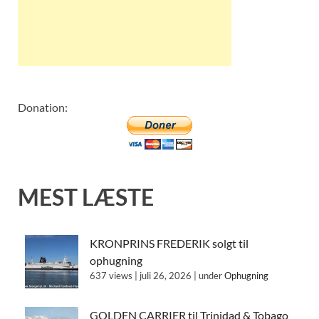
Donation:
MEST LÆSTE
KRONPRINS FREDERIK solgt til
ophugning
637 views
|
juli 26, 2026
|
under
Ophugning
GOLDEN CARRIER til Trinidad & Tobago