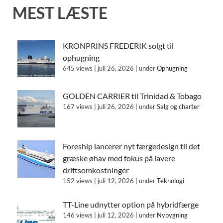
MEST LÆSTE
KRONPRINS FREDERIK solgt til
ophugning
645 views
|
juli 26, 2026
|
under
Ophugning
GOLDEN CARRIER til Trinidad & Tobago
167 views
|
juli 26, 2026
|
under
Salg og charter
Foreship lancerer nyt færgedesign til det
græske øhav med fokus på lavere
driftsomkostninger
152 views
|
juli 12, 2026
|
under
Teknologi
TT-Line udnytter option på hybridfærge
146 views
|
juli 12, 2026
|
under
Nybygning