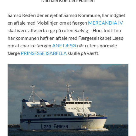
Michael Koefoed-Hansen
Samsø Rederi der er ejet af Samsø Kommune, har indgået
en aftale med Molslinjen om at færgen
MERCANDIA IV
skal være afløserfærge på ruten Sælvig – Hou. Indtil nu
har kommunen haft en aftale med Færgeselskabet Læsø
om at chartre færgen
ANE LÆSØ
når rutens normale
færge
PRINSESSE ISABELLA
skulle på værft.