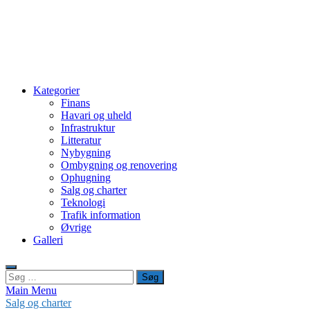
Kategorier
Finans
Havari og uheld
Infrastruktur
Litteratur
Nybygning
Ombygning og renovering
Ophugning
Salg og charter
Teknologi
Trafik information
Øvrige
Galleri
Søg
efter:
Main Menu
Salg og charter