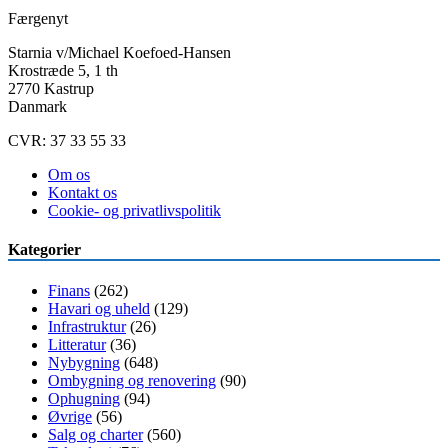
Færgenyt
Starnia v/Michael Koefoed-Hansen
Krostræde 5, 1 th
2770 Kastrup
Danmark
CVR: 37 33 55 33
Om os
Kontakt os
Cookie- og privatlivspolitik
Kategorier
Finans
(262)
Havari og uheld
(129)
Infrastruktur
(26)
Litteratur
(36)
Nybygning
(648)
Ombygning og renovering
(90)
Ophugning
(94)
Øvrige
(56)
Salg og charter
(560)