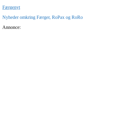
Skip
Færgenyt
to
Nyheder omkring Færger, RoPax og RoRo
content
Annonce: