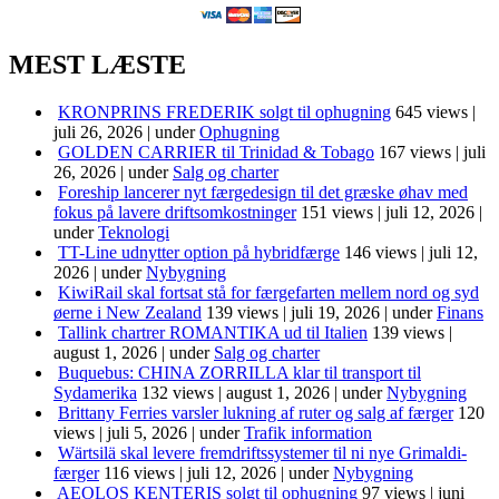
MEST LÆSTE
KRONPRINS FREDERIK solgt til ophugning
645 views
|
juli 26, 2026
|
under
Ophugning
GOLDEN CARRIER til Trinidad & Tobago
167 views
|
juli
26, 2026
|
under
Salg og charter
Foreship lancerer nyt færgedesign til det græske øhav med
fokus på lavere driftsomkostninger
151 views
|
juli 12, 2026
|
under
Teknologi
TT-Line udnytter option på hybridfærge
146 views
|
juli 12,
2026
|
under
Nybygning
KiwiRail skal fortsat stå for færgefarten mellem nord og syd
øerne i New Zealand
139 views
|
juli 19, 2026
|
under
Finans
Tallink chartrer ROMANTIKA ud til Italien
139 views
|
august 1, 2026
|
under
Salg og charter
Buquebus: CHINA ZORRILLA klar til transport til
Sydamerika
132 views
|
august 1, 2026
|
under
Nybygning
Brittany Ferries varsler lukning af ruter og salg af færger
120
views
|
juli 5, 2026
|
under
Trafik information
Wärtsilä skal levere fremdriftssystemer til ni nye Grimaldi-
færger
116 views
|
juli 12, 2026
|
under
Nybygning
AEOLOS KENTERIS solgt til ophugning
97 views
|
juni