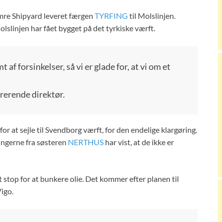
emre Shipyard leveret færgen
TYRFING
til Molslinjen.
slinjen har fået bygget på det tyrkiske værft.
f forsinkelser, så vi er glade for, at vi om et
rerende direktør.
or at sejle til Svendborg værft, for den endelige klargøring.
ingerne fra søsteren
NERTHUS
har vist, at de ikke er
stop for at bunkere olie. Det kommer efter planen til
Vigo.