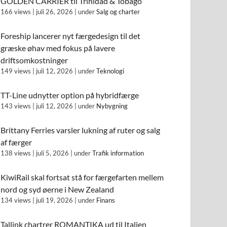
GOLDEN CARRIER til Trinidad & Tobago
166 views
|
juli 26, 2026
|
under
Salg og charter
Foreship lancerer nyt færgedesign til det
græske øhav med fokus på lavere
driftsomkostninger
149 views
|
juli 12, 2026
|
under
Teknologi
TT-Line udnytter option på hybridfærge
143 views
|
juli 12, 2026
|
under
Nybygning
Brittany Ferries varsler lukning af ruter og salg
af færger
138 views
|
juli 5, 2026
|
under
Trafik information
KiwiRail skal fortsat stå for færgefarten mellem
nord og syd øerne i New Zealand
134 views
|
juli 19, 2026
|
under
Finans
Tallink chartrer ROMANTIKA ud til Italien