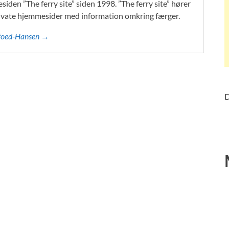
iden ”The ferry site” siden 1998. ”The ferry site” hører
 private hjemmesider med information omkring færger.
oefoed-Hansen →
D