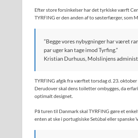
Efter store forsinkelser har det tyrkiske værft C
TYRFING er den anden af to søsterfærger, som Mol
”Begge vores nybygninger har været ramt a
par uger kan tage imod Tyrfing.”
Kristian Durhuus, Molslinjens administ
TYRFING afgik fra værftet torsdag d. 23. oktober f
Derudover skal dens toiletter ombygges, da erfar
optimalt designet.
På turen til Danmark skal TYRFING gøre et enkelt 
enten at ske i portugisiske Setúbal eller spanske 