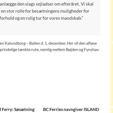
lanlægge den slags sejladser om efteråret. Vi skal
er en stor rolle for besætningens muligheder for
 forhold og en rolig tur for vores mandskab.”
n Kalundborg – Ballen d. 1. december. Her vil den afløse
rindelige tænkte rute, nemlig mellem Bøjden og Fynshav.
 Ferry: Søsætning
BC Ferries navngiver ISLAND