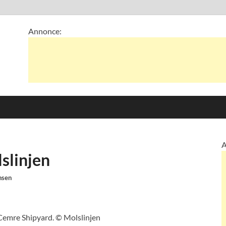
Annonce:
A
slinjen
nsen
Cemre Shipyard. © Molslinjen