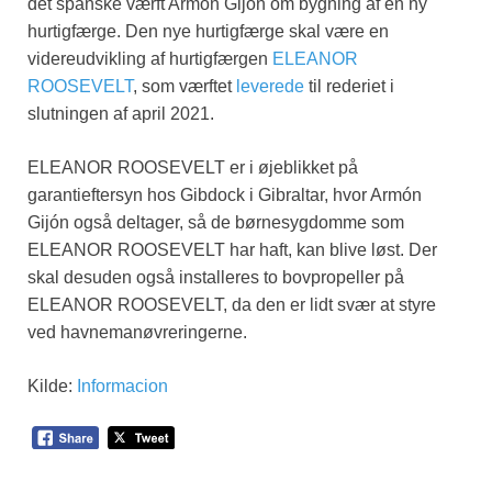
det spanske værft Armón Gijón om bygning af en ny
hurtigfærge. Den nye hurtigfærge skal være en
videreudvikling af hurtigfærgen
ELEANOR
ROOSEVELT
, som værftet
leverede
til rederiet i
slutningen af april 2021.
ELEANOR ROOSEVELT er i øjeblikket på
garantieftersyn hos Gibdock i Gibraltar, hvor Armón
Gijón også deltager, så de børnesygdomme som
ELEANOR ROOSEVELT har haft, kan blive løst. Der
skal desuden også installeres to bovpropeller på
ELEANOR ROOSEVELT, da den er lidt svær at styre
ved havnemanøvreringerne.
Kilde:
Informacion