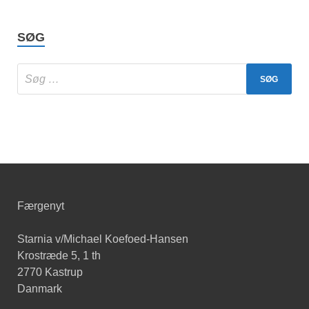
SØG
Færgenyt
Starnia v/Michael Koefoed-Hansen
Krostræde 5, 1 th
2770 Kastrup
Danmark