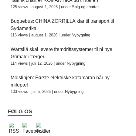
Tallink chartrer ROMANTIKA ud til Italien
125 views
|
august 1, 2026
|
under
Salg og charter
Buquebus: CHINA ZORRILLA klar til transport til
Sydamerika
116 views
|
august 1, 2026
|
under
Nybygning
Wärtsilä skal levere fremdriftssystemer til ni nye
Grimaldi-færger
114 views
|
juli 12, 2026
|
under
Nybygning
Molslinjen: Første elektriske katamaran når ny
milepæl
103 views
|
juli 5, 2026
|
under
Nybygning
FØLG OS