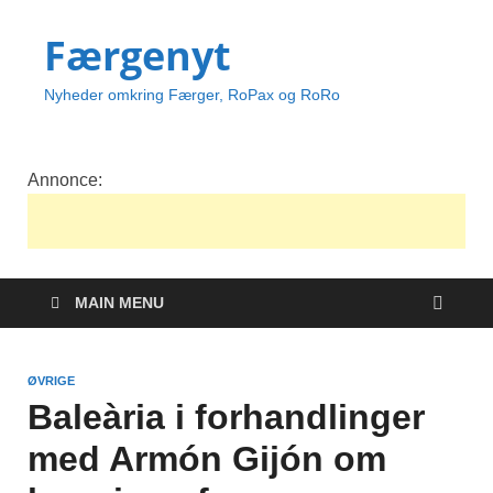
Færgenyt
Nyheder omkring Færger, RoPax og RoRo
Annonce:
MAIN MENU
ØVRIGE
Baleària i forhandlinger
med Armón Gijón om