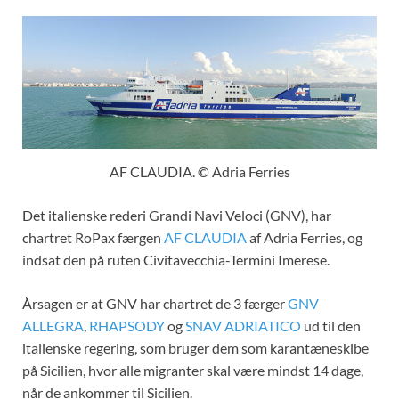
AF CLAUDIA. © Adria Ferries
Det italienske rederi Grandi Navi Veloci (GNV), har
chartret RoPax færgen
AF CLAUDIA
af Adria Ferries, og
indsat den på ruten Civitavecchia-Termini Imerese.
Årsagen er at GNV har chartret de 3 færger
GNV
ALLEGRA
,
RHAPSODY
og
SNAV ADRIATICO
ud til den
italienske regering, som bruger dem som karantæneskibe
på Sicilien, hvor alle migranter skal være mindst 14 dage,
når de ankommer til Sicilien.