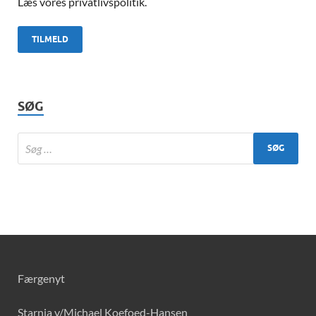
Læs vores privatlivspolitik.
SØG
Færgenyt
Starnia v/Michael Koefoed-Hansen