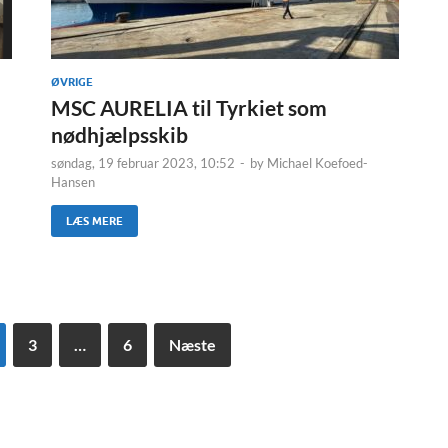
ØVRIGE
MSC AURELIA til Tyrkiet som
nødhjælpsskib
-
søndag, 19 februar 2023, 10:52
-
by
Michael Koefoed-
Hansen
LÆS MERE
3
…
6
Næste