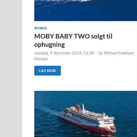
ØVRIGE
MOBY BABY TWO solgt til
ophugning
mandag, 9 december 2024, 16:28
-
by
Michael Koefoed-
Hansen
LÆS MERE