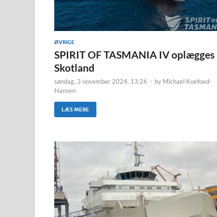
ØVRIGE
SPIRIT OF TASMANIA IV oplægges 
Skotland
søndag, 3 november 2024, 13:26
-
by
Michael Koefoed-
Hansen
LÆS MERE