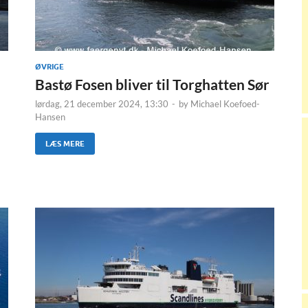
ØVRIGE
Bastø Fosen bliver til Torghatten Sør
lørdag, 21 december 2024, 13:30
-
by
Michael Koefoed-
Hansen
LÆS MERE