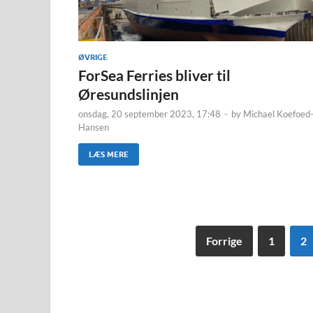
ØVRIGE
ForSea Ferries bliver til
Øresundslinjen
onsdag, 20 september 2023, 17:48
-
by
Michael Koefoed
Hansen
LÆS MERE
Forrige
1
2