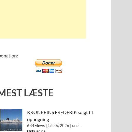
onation:
MEST LÆSTE
KRONPRINS FREDERIK solgt til
ophugning
634 views
|
juli 26, 2026
|
under
Ophugning