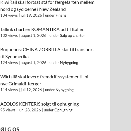
KiwiRail skal fortsat stå for færgefarten mellem
nord og syd øerne i New Zealand
134 views
|
juli 19, 2026
|
under
Finans
Tallink chartrer ROMANTIKA ud til Italien
132 views
|
august 1, 2026
|
under
Salg og charter
Buquebus: CHINA ZORRILLA klar til transport
til Sydamerika
124 views
|
august 1, 2026
|
under
Nybygning
Wärtsilä skal levere fremdriftssystemer til ni
nye Grimaldi-færger
114 views
|
juli 12, 2026
|
under
Nybygning
AEOLOS KENTERIS solgt til ophugning
95 views
|
juni 28, 2026
|
under
Ophugning
FØLG OS