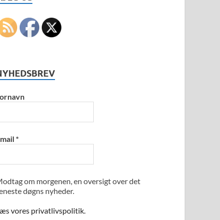
NYHEDSBREV
ornavn
mail
*
odtag om morgenen, en oversigt over det
eneste døgns nyheder.
æs vores privatlivspolitik.