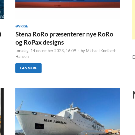
ØVRIGE
i
Stena RoRo præsenterer nye RoRo
og RoPax designs
torsdag, 14 december 2023, 16:09
-
by
Michael Koefoed-
Hansen
D
LÆS MERE