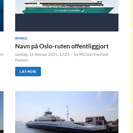
ØVRIGE
Navn på Oslo-ruten offentliggjort
en
søndag, 16 februar 2025, 12:05
-
by
Michael Koefoed-
Hansen
LÆS MERE